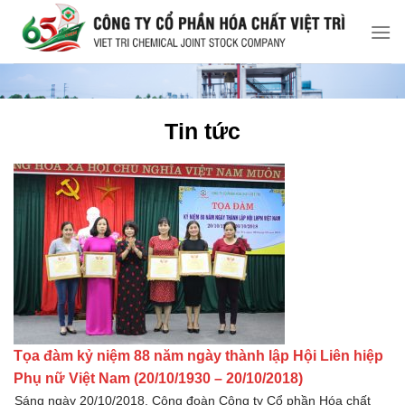
Chuyển
đến
nội
dung
Tin tức
Tọa đàm kỷ niệm 88 năm ngày thành lập Hội Liên hiệp
Phụ nữ Việt Nam (20/10/1930 – 20/10/2018)
Sáng ngày 20/10/2018, Công đoàn Công ty Cổ phần Hóa chất