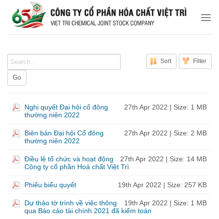
Chuyển
đến
nội
dung
Sort
Filter
Go
Nghị quyết Đại hội cổ đông
27th Apr 2022
| Size: 1 MB
thường niên 2022
Biên bản Đại hội Cổ đông
27th Apr 2022
| Size: 2 MB
thường niên 2022
Điều lệ tổ chức và hoạt động
27th Apr 2022
| Size: 14 MB
Công ty cổ phần Hoá chất Việt Trì
Phiếu biểu quyết
19th Apr 2022
| Size: 257 KB
Dự thảo tờ trình về việc thông
19th Apr 2022
| Size: 1 MB
qua Báo cáo tài chính 2021 đã kiểm toán