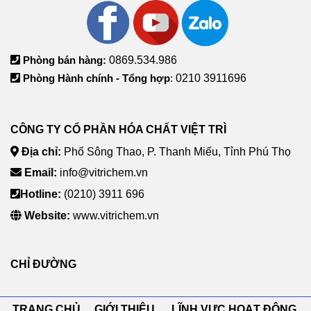
Phòng bán hàng:
0869.534.986
Phòng Hành chính - Tổng hợp
:
0210 3911696
CÔNG TY CỔ PHẦN HÓA CHẤT VIỆT TRÌ
Địa chỉ:
Phố Sông Thao, P. Thanh Miếu, Tỉnh Phú Thọ
Email:
info@vitrichem.vn
Hotline:
(0210) 3911 696
Website:
www.vitrichem.vn
CHỈ ĐƯỜNG
TRANG CHỦ GIỚI THIỆU LĨNH VỰC HOẠT ĐỘNG