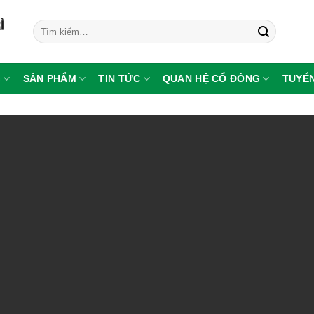
Tìm
kiếm:
G
SẢN PHẨM
TIN TỨC
QUAN HỆ CỔ ĐÔNG
TUYỂ