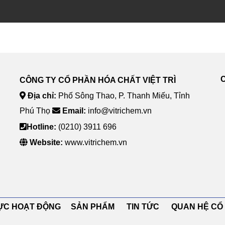
CÔNG TY CỔ PHẦN HÓA CHẤT VIỆT TRÌ
Địa chỉ:
Phố Sông Thao, P. Thanh Miếu, Tỉnh
Phú Thọ
Email:
info@vitrichem.vn
Hotline:
(0210) 3911 696
Website:
www.vitrichem.vn
 VỰC HOẠT ĐỘNG SẢN PHẨM TIN TỨC QUAN HỆ 