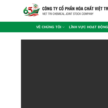
Chuyển
đến
nội
dung
VỀ CHÚNG TÔI
LĨNH VỰC HOẠT ĐỘN