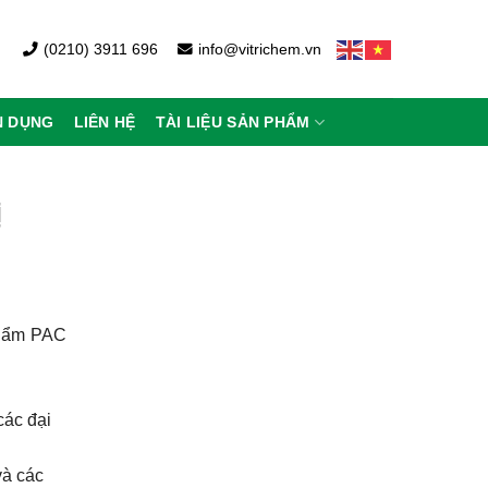
(0210) 3911 696
info@vitrichem.vn
N DỤNG
LIÊN HỆ
TÀI LIỆU SẢN PHẨM
ị
phẩm PAC
các đại
và các