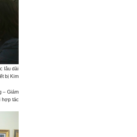
 lâu dài
ết bị Kim
g – Giám
 hợp tác