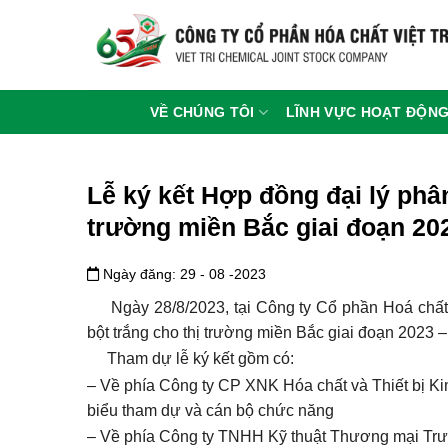
Chuyển
đến
nội
dung
VỀ CHÚNG TÔI
LĨNH VỰC HOẠT ĐỘN
Lễ ký kết Hợp đồng đại lý phâ
trường miền Bắc giai đoạn 20
Ngày đăng: 29 - 08 -2023
Ngày 28/8/2023, tại Công ty Cổ phần Hoá chất V
bột trắng cho thị trường miền Bắc giai đoạn 2023 –
Tham dự lễ ký kết gồm có:
– Về phía Công ty CP XNK Hóa chất và Thiết bị K
biểu tham dự và cán bộ chức năng
– Về phía Công ty TNHH Kỹ thuật Thương mại Tr