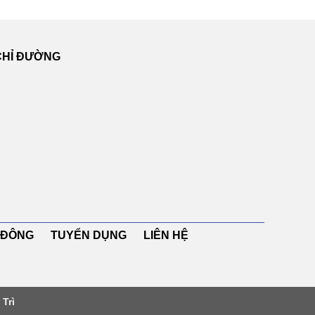
CHỈ ĐƯỜNG
CỔ ĐÔNG TUYỂN DỤNG LIÊN HỆ
Trì