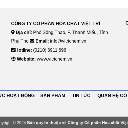
CÔNG TY CỔ PHẦN HÓA CHẤT VIỆT TRÌ
Địa chỉ:
Phố Sông Thao, P. Thanh Miếu, Tỉnh
Phú Thọ
Email:
info@vitrichem.vn
Hotline:
(0210) 3911 696
Website:
www.vitrichem.vn
 VỰC HOẠT ĐỘNG SẢN PHẨM TIN TỨC QUAN HỆ 
pyright © 2024
Bản quyền thuộc về Công ty Cổ phần Hóa chất Việt 