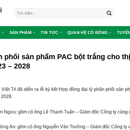
Tìm
kiếm:
G
SẢN PHẨM
TIN TỨC
QUAN HỆ CỔ ĐÔNG
TUYỂ
n phối sản phẩm PAC bột trắng cho th
23 – 2028
iệt Trì đã diễn ra lễ ký kết Hợp đồng đại lý phân phối sản 
 2028.
im Ngưu: gồm có ông Lê Thanh Tuấn – Giám đốc Công ty cùng 
ường An: gồm có ông Nguyễn Văn Trường – Giám đốc Công ty 