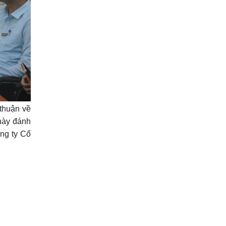
 thuận về
này đánh
ông ty Cổ