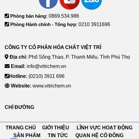
Phòng bán hàng:
0869.534.986
Phòng Hành chính - Tổng hợp
:
0210 3911696
CÔNG TY CỔ PHẦN HÓA CHẤT VIỆT TRÌ
Địa chỉ:
Phố Sông Thao, P. Thanh Miếu, Tỉnh Phú Thọ
Email:
info@vitrichem.vn
Hotline:
(0210) 3911 696
Website:
www.vitrichem.vn
CHỈ ĐƯỜNG
TRANG CHỦ GIỚI THIỆU LĨNH VỰC HOẠT ĐỘNG
SẢN PHẨM TIN TỨC QUAN HỆ CỔ ĐÔNG