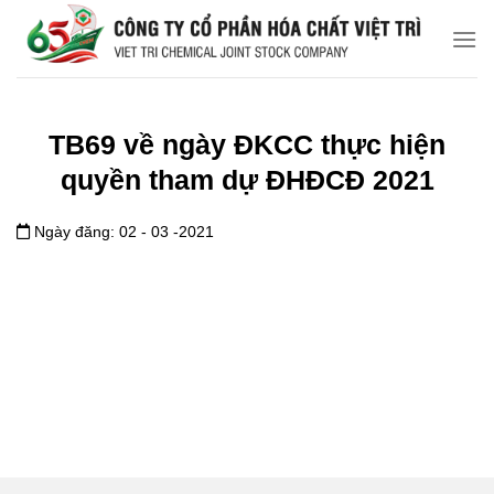
Chuyển
đến
nội
dung
TB69 về ngày ĐKCC thực hiện
quyền tham dự ĐHĐCĐ 2021
Ngày đăng: 02 - 03 -2021