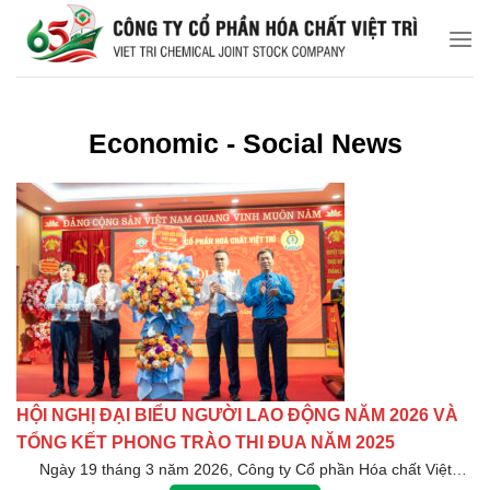
Chuyển
đến
nội
dung
Economic - Social News
HỘI NGHỊ ĐẠI BIỂU NGƯỜI LAO ĐỘNG NĂM 2026 VÀ
TỔNG KẾT PHONG TRÀO THI ĐUA NĂM 2025
Ngày 19 tháng 3 năm 2026, Công ty Cổ phần Hóa chất Việt…