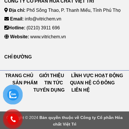
CÔNG TY CỔ PHẦN HÓA CHẤT VIỆT TRÌ
Địa chỉ:
Phố Sông Thao, P. Thanh Miếu, Tỉnh Phú Thọ
Email:
info@vitrichem.vn
Hotline:
(0210) 3911 696
Website:
www.vitrichem.vn
CHỈ ĐƯỜNG
TRANG CHỦ GIỚI THIỆU LĨNH VỰC HOẠT ĐỘNG
SẢN PHẨM TIN TỨC QUAN HỆ CỔ ĐÔNG
TUYỂN DỤNG LIÊN HỆ
Copyright © 2024
Bản quyền thuộc về Công ty Cổ phần Hóa
chất Việt Trì