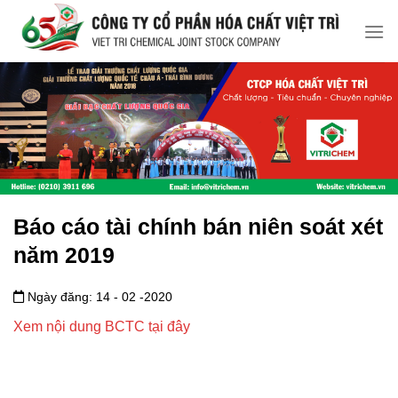
Chuyển
đến
nội
dung
Báo cáo tài chính bán niên soát xét
năm 2019
Ngày đăng: 14 - 02 -2020
Xem nội dung BCTC tại đây